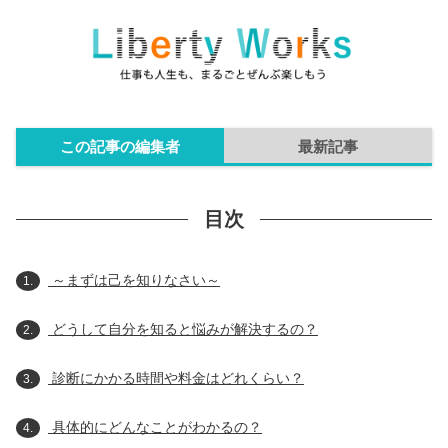
この記事の編集者
最新記事
目次
～まずは己を知りなさい～
1.
どうして自分を知ると悩みが解決するの？
2.
診断にかかる時間や料金はどれくらい？
3.
具体的にどんなことがわかるの？
4.