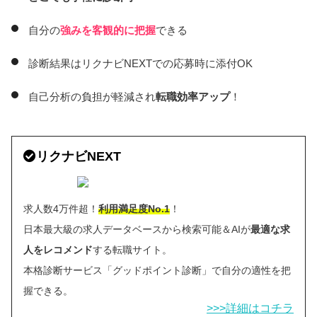
自分の
強みを客観的に把握
できる
診断結果はリクナビNEXTでの応募時に添付OK
自己分析の負担が軽減され
転職効率アップ
！
リクナビNEXT
求人数4万件超！
利用満足度No.1
！
日本最大級の求人データベースから検索可能＆AIが
最適な求
人をレコメンド
する転職サイト。
本格診断サービス「グッドポイント診断」で自分の適性を把
握できる。
>>>詳細はコチラ