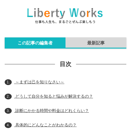
この記事の編集者
最新記事
目次
～まずは己を知りなさい～
1.
どうして自分を知ると悩みが解決するの？
2.
診断にかかる時間や料金はどれくらい？
3.
具体的にどんなことがわかるの？
4.