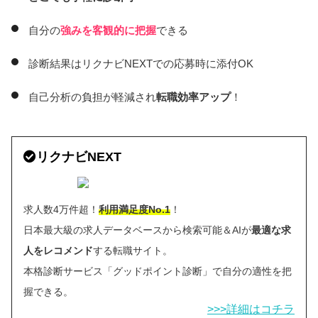
自分の
強みを客観的に把握
できる
診断結果はリクナビNEXTでの応募時に添付OK
自己分析の負担が軽減され
転職効率アップ
！
リクナビNEXT
求人数4万件超！
利用満足度No.1
！
日本最大級の求人データベースから検索可能＆AIが
最適な求
人をレコメンド
する転職サイト。
本格診断サービス「グッドポイント診断」で自分の適性を把
握できる。
>>>詳細はコチラ