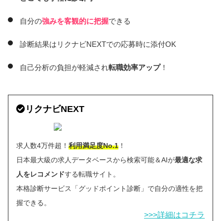
自分の
強みを客観的に把握
できる
診断結果はリクナビNEXTでの応募時に添付OK
自己分析の負担が軽減され
転職効率アップ
！
リクナビNEXT
求人数4万件超！
利用満足度No.1
！
日本最大級の求人データベースから検索可能＆AIが
最適な求
人をレコメンド
する転職サイト。
本格診断サービス「グッドポイント診断」で自分の適性を把
握できる。
>>>詳細はコチラ