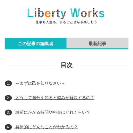
この記事の編集者
最新記事
目次
～まずは己を知りなさい～
1.
どうして自分を知ると悩みが解決するの？
2.
診断にかかる時間や料金はどれくらい？
3.
具体的にどんなことがわかるの？
4.