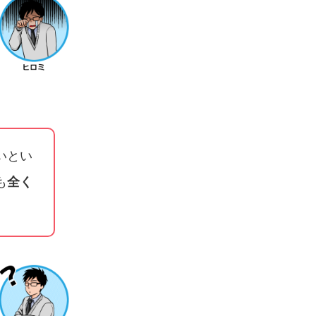
いとい
も
全く