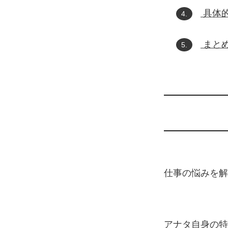
具体
4.
まと
5.
仕事の悩みを解
アナタ自身の特