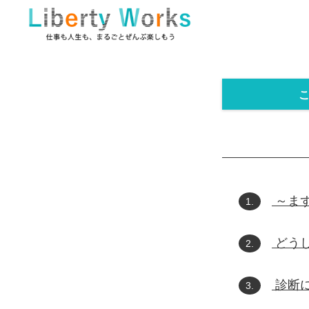
～ま
1.
どう
2.
診断
3.