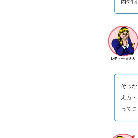
因や悩
そっか
え方・
ってこ