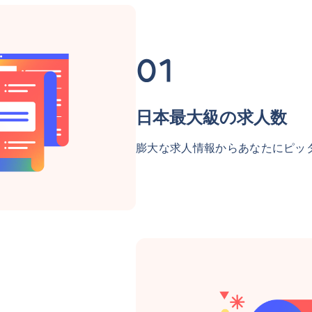
日本最大級の求人数
膨大な求人情報からあなたにピッ