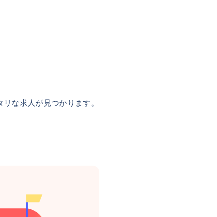
タリな求人が見つかります。