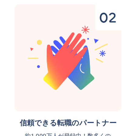
信頼できる転職のパートナー
約1,000万人が登録中！数多くの