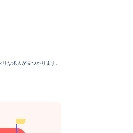
タリな求人が見つかります。