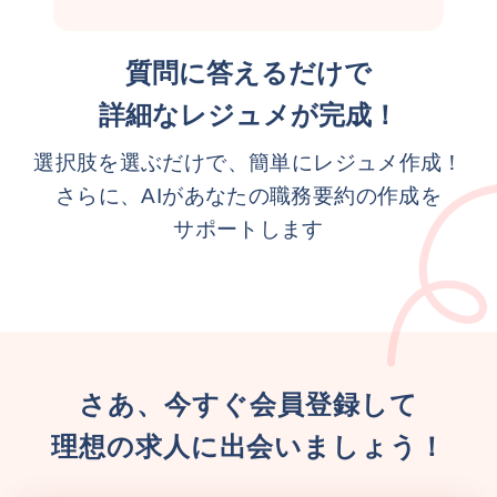
質問に答えるだけで
詳細なレジュメが完成！
選択肢を選ぶだけで、簡単にレジュメ作成！
さらに、AIがあなたの職務要約の作成を
サポートします
さあ、今すぐ会員登録して
理想の求人に出会いましょう！