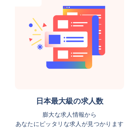
日本最大級の求人数
膨大な求人情報から
あなたにピッタリな求人が見つかります