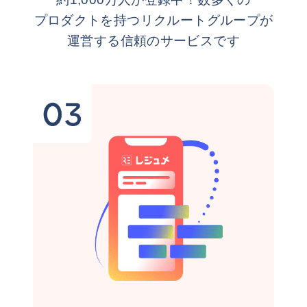
プロダクトを持つリクルートグループが
運営する信頼のサービスです