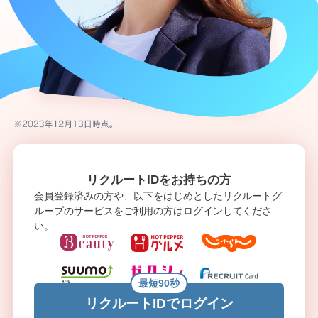
リクルートIDをお持ちの方
会員登録済みの方や、以下をはじめとしたリクルートグ
ループのサービスをご利用の方はログインしてくださ
い。
最短90秒
リクルートIDでログイン