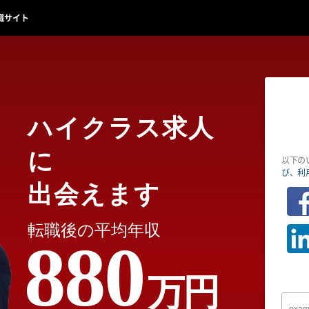
職サイト
ハイクラス求人
に
以下の
び、利
出会えます
転職後の平均年収
880
万円