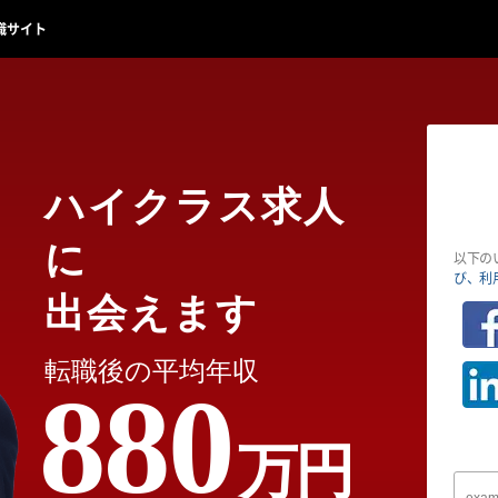
職サイト
ハイクラス求人
に
以下の
び、利
出会えます
転職後の平均年収
880
万円