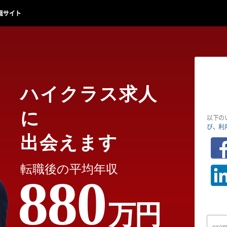
職サイト
ハイクラス求人
に
以下の
び、利
出会えます
転職後の平均年収
880
万円