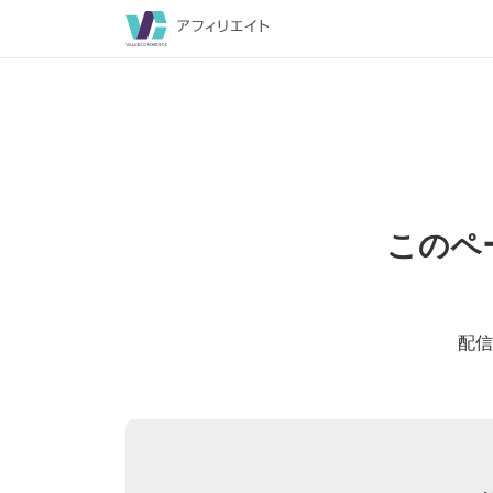
このペ
配信