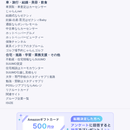
車・旅行・結婚・美容・飲食
車買取・車査定はカーセンサー
じゃらんnet
結婚式ならゼクシィ
妊娠-出産-育児はゼクシィBaby
通販ならポンパレモール
中古車ならカーセンサー
ホットペッパーグルメ
ホットペッパービューティー
保険チャンネル
家具インテリアのタブルーム
ゴルフ場予約じゃらんゴルフ
住宅・進路・学習・業務支援・その他
不動産・住宅情報ならSUUMO
SUUMO賃貸
住宅相談はスーモカウンター
SUUMO引越し見積もり
大学・専門学校のスタディサプリ進路
勉強・受験はスタディサプリ
POSレジアプリならAirレジ
リクルートカード
関連サイト
グループ企業一覧
ISIZE