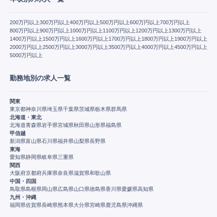
200万円以上
300万円以上
400万円以上
500万円以上
600万円以上
700万円以上
800万円以上
900万円以上
1000万円以上
1100万円以上
1200万円以上
1300万円以上
1400万円以上
1500万円以上
1600万円以上
1700万円以上
1800万円以上
1900万円以上
2000万円以上
2500万円以上
3000万円以上
3500万円以上
4000万円以上
4500万円以上
5000万円以上
勤務地別の求人一覧
関東
東京都
神奈川県
埼玉県
千葉県
茨城県
栃木県
群馬県
北海道・東北
北海道
青森県
岩手県
宮城県
秋田県
山形県
福島県
甲信越
新潟県
富山県
石川県
福井県
山梨県
長野県
東海
愛知県
静岡県
岐阜県
三重県
関西
大阪府
京都府
兵庫県
奈良県
滋賀県
和歌山県
中国・四国
鳥取県
島根県
岡山県
広島県
山口県
徳島県
香川県
愛媛県
高知県
九州・沖縄
福岡県
佐賀県
長崎県
熊本県
大分県
宮崎県
鹿児島県
沖縄県