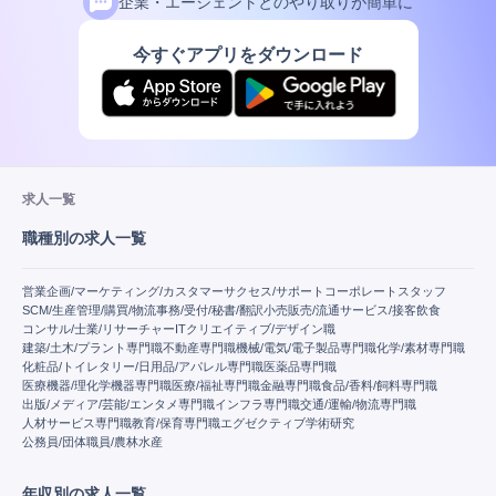
企業・エージェントとのやり取りが簡単に
今すぐアプリをダウンロード
求人一覧
職種別の求人一覧
営業
企画/マーケティング/カスタマーサクセス/サポート
コーポレートスタッフ
SCM/生産管理/購買/物流
事務/受付/秘書/翻訳
小売販売/流通
サービス/接客
飲食
コンサル/士業/リサーチャー
IT
クリエイティブ/デザイン職
建築/土木/プラント専門職
不動産専門職
機械/電気/電子製品専門職
化学/素材専門職
化粧品/トイレタリー/日用品/アパレル専門職
医薬品専門職
医療機器/理化学機器専門職
医療/福祉専門職
金融専門職
食品/香料/飼料専門職
出版/メディア/芸能/エンタメ専門職
インフラ専門職
交通/運輸/物流専門職
人材サービス専門職
教育/保育専門職
エグゼクティブ
学術研究
公務員/団体職員/農林水産
年収別の求人一覧