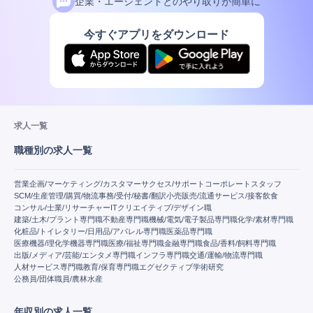
企業・エージェントとのやり取りが簡単に
今すぐアプリをダウンロード
求人一覧
職種別の求人一覧
営業
企画/マーケティング/カスタマーサクセス/サポート
コーポレートスタッフ
SCM/生産管理/購買/物流
事務/受付/秘書/翻訳
小売販売/流通
サービス/接客
飲食
コンサル/士業/リサーチャー
IT
クリエイティブ/デザイン職
建築/土木/プラント専門職
不動産専門職
機械/電気/電子製品専門職
化学/素材専門職
化粧品/トイレタリー/日用品/アパレル専門職
医薬品専門職
医療機器/理化学機器専門職
医療/福祉専門職
金融専門職
食品/香料/飼料専門職
出版/メディア/芸能/エンタメ専門職
インフラ専門職
交通/運輸/物流専門職
人材サービス専門職
教育/保育専門職
エグゼクティブ
学術研究
公務員/団体職員/農林水産
年収別の求人一覧