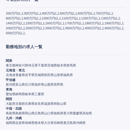
200万円以上
300万円以上
400万円以上
500万円以上
600万円以上
700万円以上
800万円以上
900万円以上
1000万円以上
1100万円以上
1200万円以上
1300万円以上
1400万円以上
1500万円以上
1600万円以上
1700万円以上
1800万円以上
1900万円以上
2000万円以上
2500万円以上
3000万円以上
3500万円以上
4000万円以上
4500万円以上
5000万円以上
勤務地別の求人一覧
関東
東京都
神奈川県
埼玉県
千葉県
茨城県
栃木県
群馬県
北海道・東北
北海道
青森県
岩手県
宮城県
秋田県
山形県
福島県
甲信越
新潟県
富山県
石川県
福井県
山梨県
長野県
東海
愛知県
静岡県
岐阜県
三重県
関西
大阪府
京都府
兵庫県
奈良県
滋賀県
和歌山県
中国・四国
鳥取県
島根県
岡山県
広島県
山口県
徳島県
香川県
愛媛県
高知県
九州・沖縄
福岡県
佐賀県
長崎県
熊本県
大分県
宮崎県
鹿児島県
沖縄県