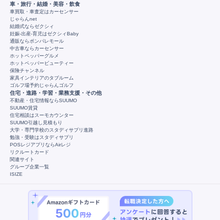
車・旅行・結婚・美容・飲食
車買取・車査定はカーセンサー
じゃらんnet
結婚式ならゼクシィ
妊娠-出産-育児はゼクシィBaby
通販ならポンパレモール
中古車ならカーセンサー
ホットペッパーグルメ
ホットペッパービューティー
保険チャンネル
家具インテリアのタブルーム
ゴルフ場予約じゃらんゴルフ
住宅・進路・学習・業務支援・その他
不動産・住宅情報ならSUUMO
SUUMO賃貸
住宅相談はスーモカウンター
SUUMO引越し見積もり
大学・専門学校のスタディサプリ進路
勉強・受験はスタディサプリ
POSレジアプリならAirレジ
リクルートカード
関連サイト
グループ企業一覧
ISIZE