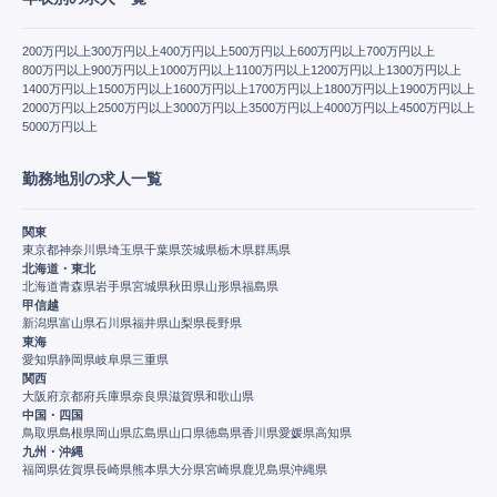
200万円以上
300万円以上
400万円以上
500万円以上
600万円以上
700万円以上
800万円以上
900万円以上
1000万円以上
1100万円以上
1200万円以上
1300万円以上
1400万円以上
1500万円以上
1600万円以上
1700万円以上
1800万円以上
1900万円以上
2000万円以上
2500万円以上
3000万円以上
3500万円以上
4000万円以上
4500万円以上
5000万円以上
勤務地別の求人一覧
関東
東京都
神奈川県
埼玉県
千葉県
茨城県
栃木県
群馬県
北海道・東北
北海道
青森県
岩手県
宮城県
秋田県
山形県
福島県
甲信越
新潟県
富山県
石川県
福井県
山梨県
長野県
東海
愛知県
静岡県
岐阜県
三重県
関西
大阪府
京都府
兵庫県
奈良県
滋賀県
和歌山県
中国・四国
鳥取県
島根県
岡山県
広島県
山口県
徳島県
香川県
愛媛県
高知県
九州・沖縄
福岡県
佐賀県
長崎県
熊本県
大分県
宮崎県
鹿児島県
沖縄県