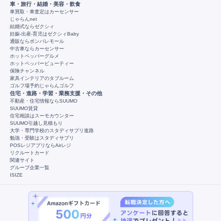
車・旅行・結婚・美容・飲食
車買取・車査定はカーセンサー
じゃらんnet
結婚式ならゼクシィ
妊娠-出産-育児はゼクシィBaby
通販ならポンパレモール
中古車ならカーセンサー
ホットペッパーグルメ
ホットペッパービューティー
保険チャンネル
家具インテリアのタブルーム
ゴルフ場予約じゃらんゴルフ
住宅・進路・学習・業務支援・その他
不動産・住宅情報ならSUUMO
SUUMO賃貸
住宅相談はスーモカウンター
SUUMO引越し見積もり
大学・専門学校のスタディサプリ進路
勉強・受験はスタディサプリ
POSレジアプリならAirレジ
リクルートカード
関連サイト
グループ企業一覧
ISIZE