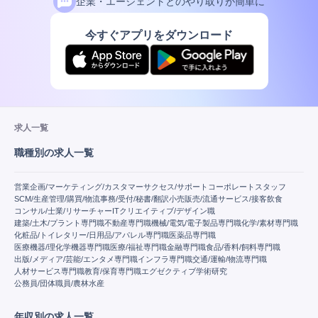
企業・エージェントとのやり取りが簡単に
今すぐアプリをダウンロード
求人一覧
職種別の求人一覧
営業
企画/マーケティング/カスタマーサクセス/サポート
コーポレートスタッフ
SCM/生産管理/購買/物流
事務/受付/秘書/翻訳
小売販売/流通
サービス/接客
飲食
コンサル/士業/リサーチャー
IT
クリエイティブ/デザイン職
建築/土木/プラント専門職
不動産専門職
機械/電気/電子製品専門職
化学/素材専門職
化粧品/トイレタリー/日用品/アパレル専門職
医薬品専門職
医療機器/理化学機器専門職
医療/福祉専門職
金融専門職
食品/香料/飼料専門職
出版/メディア/芸能/エンタメ専門職
インフラ専門職
交通/運輸/物流専門職
人材サービス専門職
教育/保育専門職
エグゼクティブ
学術研究
公務員/団体職員/農林水産
年収別の求人一覧