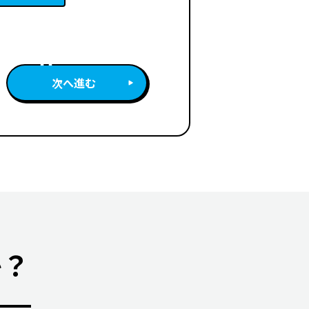
次へ進む
か？