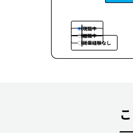
現職中
離職中
就業経験なし
こ