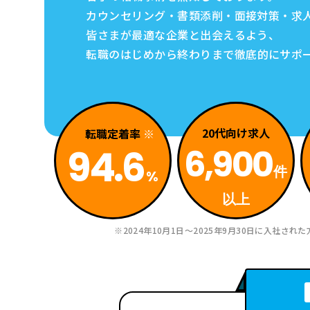
カウンセリング・書類添削・面接対策・求
皆さまが最適な企業と出会えるよう、
転職
のはじめから終わりまで徹底的にサポ
20代
向け求人
転職
定着率
94.6
6,900
件
%
以上
2024年10月1日～2025年9月30日
に入社された