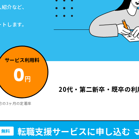
人紹介など、
ートします。
サービス
利用料
0
円
20代・第二新卒・既卒の利
方の3ヶ月の定着率
転職支援サービスに申し込む

無料