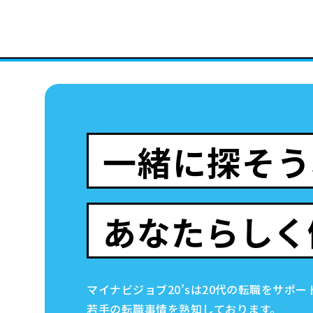
一緒に探そう
あなたらしく
マイナビジョブ20’sは20代の
転職
をサポー
若手の
転職
事情を熟知しております。