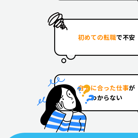
初めての転職
で不安
自分に合った仕事
が
わからない