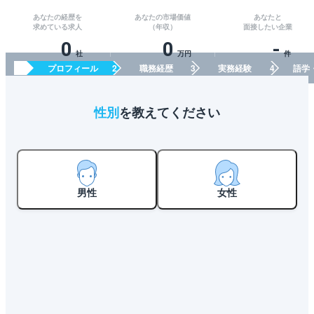
あなたの経歴を
あなたの市場価値
あなたと
求めている求人
（年収）
面接したい企業
0
0
-
社
万円
件
プロフィール
職務経歴
実務経験
語学
性別
を教えてください
男性
女性