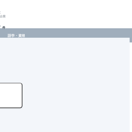
と
企業
-
件
語学・資格