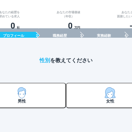
あなたの経歴を
あなたの市場価値
あなた
求めている求人
（年収）
面接したい
0
0
社
万円
プロフィール
職務経歴
実務経験
性別
を教えてください
男性
女性