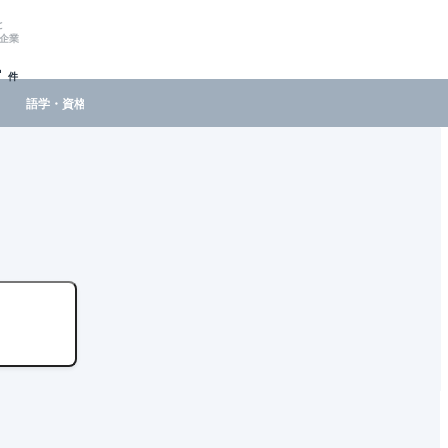
と
企業
-
件
語学・資格