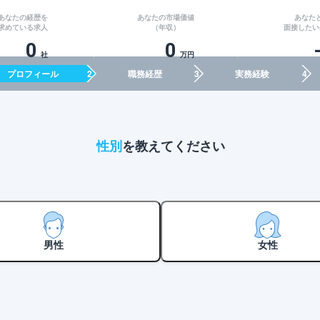
あなたの経歴を
あなたの市場価値
あなた
求めている求人
（年収）
面接したい
0
0
社
万円
プロフィール
職務経歴
実務経験
性別
を教えてください
男性
女性