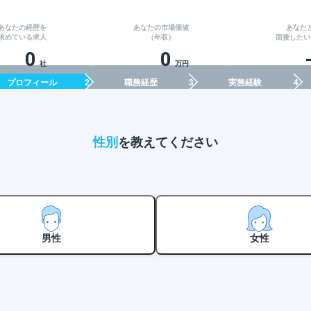
あなたの経歴を
あなたの市場価値
あなた
求めている求人
（年収）
面接したい
0
0
社
万円
プロフィール
職務経歴
実務経験
性別
を教えてください
男性
女性