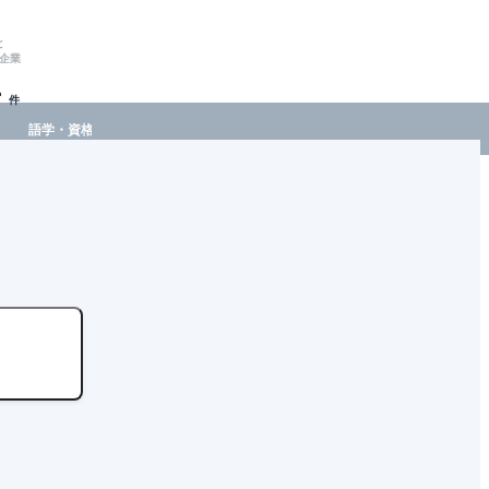
と
企業
-
件
語学・資格