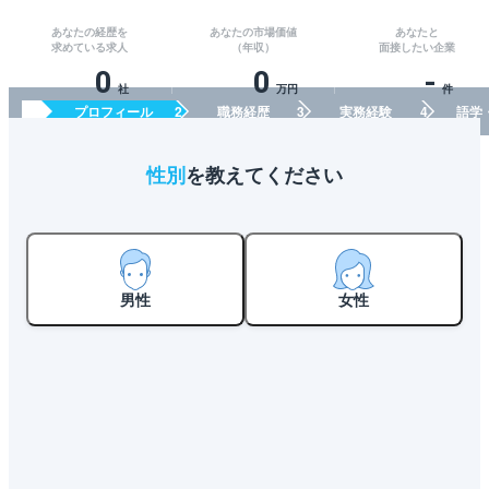
あなたの経歴を
あなたの市場価値
あなたと
求めている求人
（年収）
面接したい企業
0
0
-
社
万円
件
プロフィール
職務経歴
実務経験
語学
性別
を教えてください
男性
女性