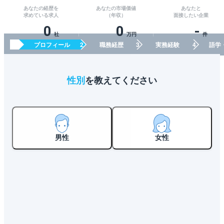
あなたの経歴を
あなたの市場価値
あなたと
求めている求人
（年収）
面接したい企業
0
0
-
社
万円
件
プロフィール
職務経歴
実務経験
語学
性別
を教えてください
男性
女性