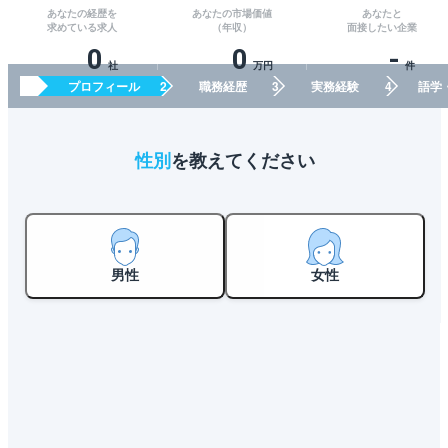
あなたの経歴を
あなたの市場価値
あなたと
求めている求人
（年収）
面接したい企業
0
0
-
社
万円
件
プロフィール
職務経歴
実務経験
語学
性別
を教えてください
男性
女性