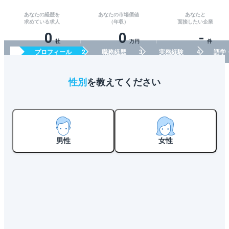
あなたの経歴を
あなたの市場価値
あなたと
求めている求人
（年収）
面接したい企業
0
0
-
社
万円
件
プロフィール
職務経歴
実務経験
語学
性別
を教えてください
男性
女性