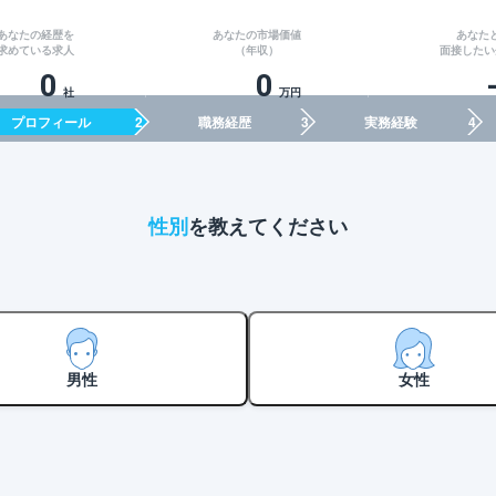
あなたの経歴を
あなたの市場価値
あなた
求めている求人
（年収）
面接したい
0
0
社
万円
プロフィール
職務経歴
実務経験
性別
を教えてください
男性
女性