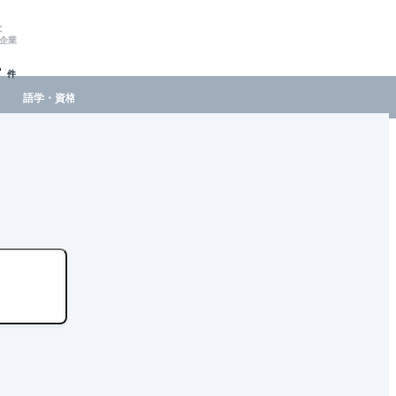
と
企業
-
件
語学・資格