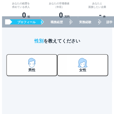
あなたの経歴を
あなたの市場価値
あなたと
求めている求人
（年収）
面接したい企業
0
0
-
社
万円
件
プロフィール
職務経歴
実務経験
語学
性別
を教えてください
男性
女性