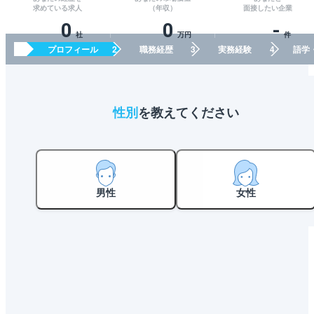
あなたの経歴を
あなたの市場価値
あなたと
求めている求人
（年収）
面接したい企業
0
0
-
社
万円
件
プロフィール
職務経歴
実務経験
語学
性別
を教えてください
男性
女性