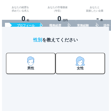
あなたの経歴を
あなたの市場価値
あなたと
求めている求人
（年収）
面接したい企業
0
0
-
社
万円
件
プロフィール
職務経歴
実務経験
語学
性別
を教えてください
男性
女性