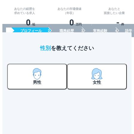
あなたの経歴を
あなたの市場価値
あなたと
求めている求人
（年収）
面接したい企業
0
0
-
社
万円
件
プロフィール
職務経歴
実務経験
語学
性別
を教えてください
男性
女性