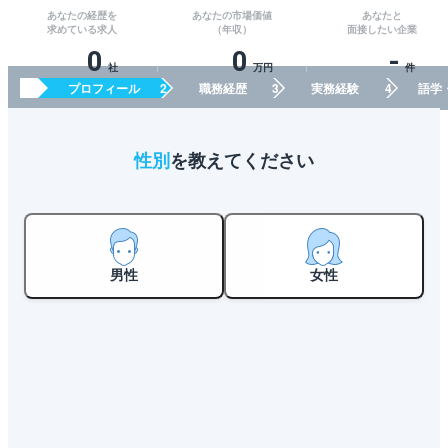
あなたの経歴を
あなたの市場価値
あなたと
求めている求人
（年収）
面接したい企業
0
0
-
社
万円
件
プロフィール
職務経歴
実務経験
語学
性別
を教えてください
男性
女性