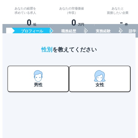
あなたの経歴を
あなたの市場価値
あなたと
求めている求人
（年収）
面接したい企業
0
0
-
社
万円
件
プロフィール
職務経歴
実務経験
語学
性別
を教えてください
男性
女性