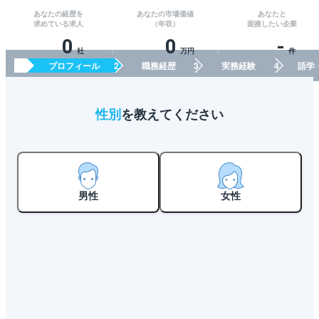
あなたの経歴を
あなたの市場価値
あなたと
求めている求人
（年収）
面接したい企業
0
0
-
社
万円
件
プロフィール
職務経歴
実務経験
語学
性別
を教えてください
男性
女性