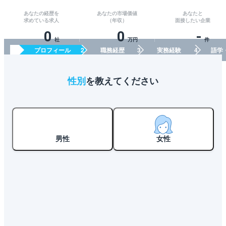
あなたの経歴を
あなたの市場価値
あなたと
求めている求人
（年収）
面接したい企業
0
0
-
社
万円
件
プロフィール
職務経歴
実務経験
語学
性別
を教えてください
男性
女性