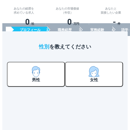
あなたの経歴を
あなたの市場価値
あなたと
求めている求人
（年収）
面接したい企業
0
0
-
社
万円
件
プロフィール
職務経歴
実務経験
語学
性別
を教えてください
男性
女性