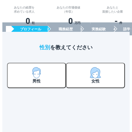
あなたの経歴を
あなたの市場価値
あなたと
求めている求人
（年収）
面接したい企業
0
0
-
社
万円
件
プロフィール
職務経歴
実務経験
語学
性別
を教えてください
男性
女性