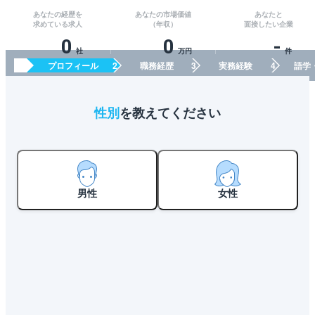
あなたの経歴を
あなたの市場価値
あなたと
求めている求人
（年収）
面接したい企業
0
0
-
社
万円
件
プロフィール
職務経歴
実務経験
語学
性別
を教えてください
男性
女性