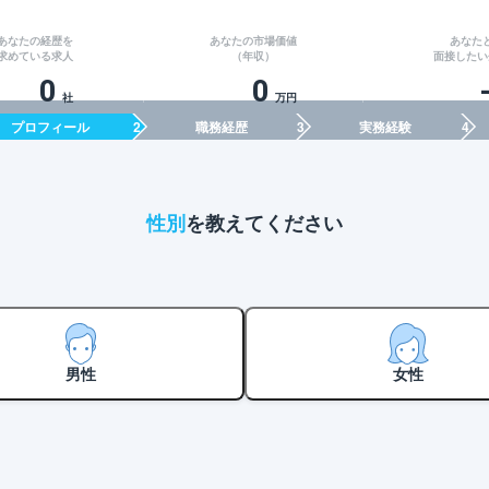
あなたの経歴を
あなたの市場価値
あなた
求めている求人
（年収）
面接したい
0
0
社
万円
プロフィール
職務経歴
実務経験
性別
を教えてください
男性
女性