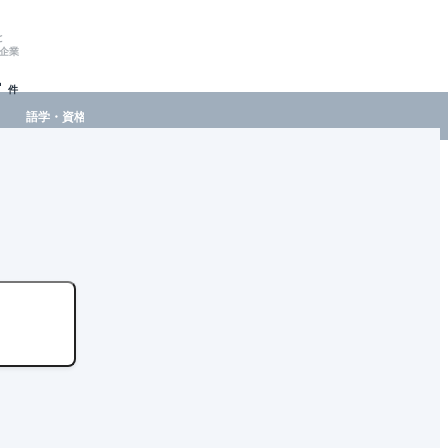
と
企業
-
件
語学・資格