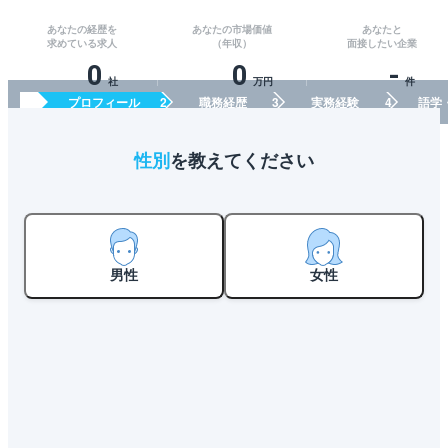
あなたの経歴を
あなたの市場価値
あなたと
求めている求人
（年収）
面接したい企業
0
0
-
社
万円
件
プロフィール
職務経歴
実務経験
語学
性別
を教えてください
男性
女性