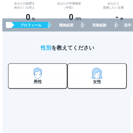
あなたの経歴を
あなたの市場価値
あなたと
求めている求人
（年収）
面接したい企業
0
0
-
社
万円
件
プロフィール
職務経歴
実務経験
語学
性別
を教えてください
男性
女性