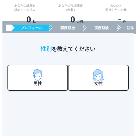
あなたの経歴を
あなたの市場価値
あなたと
求めている求人
（年収）
面接したい企業
0
0
-
社
万円
件
プロフィール
職務経歴
実務経験
語学
性別
を教えてください
男性
女性