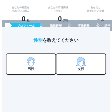
あなたの経歴を
あなたの市場価値
あなたと
求めている求人
（年収）
面接したい企業
0
0
-
社
万円
件
プロフィール
職務経歴
実務経験
語学
性別
を教えてください
男性
女性