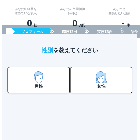
あなたの経歴を
あなたの市場価値
あなたと
求めている求人
（年収）
面接したい企業
0
0
-
社
万円
件
プロフィール
職務経歴
実務経験
語学
性別
を教えてください
男性
女性