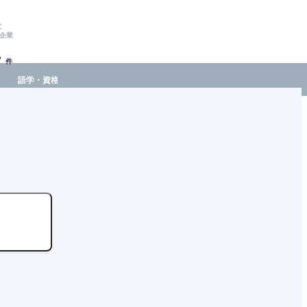
と
企業
-
件
語学・資格