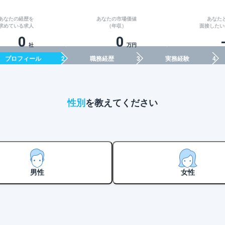
あなたの経歴を
あなたの市場価値
あなた
求めている求人
（年収）
面接したい
0
0
社
万円
プロフィール
職務経歴
実務経験
性別
を教えてください
男性
女性