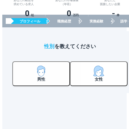
あなたの経歴を
あなたの市場価値
あなたと
求めている求人
（年収）
面接したい企業
0
0
-
社
万円
件
プロフィール
職務経歴
実務経験
語学
性別
を教えてください
男性
女性