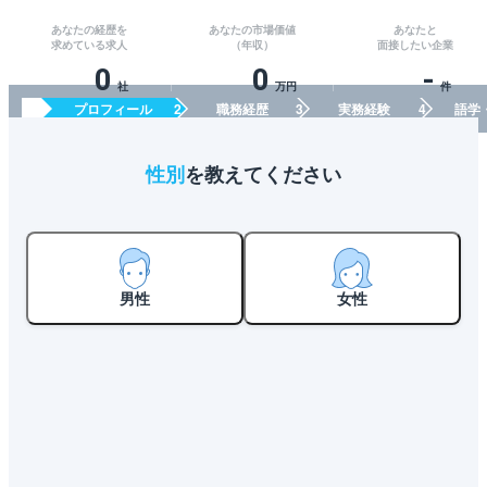
あなたの経歴を
あなたの市場価値
あなたと
求めている求人
（年収）
面接したい企業
0
0
-
社
万円
件
プロフィール
職務経歴
実務経験
語学
性別
を教えてください
男性
女性