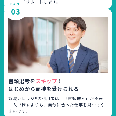
が就活をサポートします。
POINT
03
書類選考を
スキップ
！
はじめから面接を受けられる
就職カレッジ®の利用者は、「書類選考」が不要！
一人で探すよりも、自分に合った仕事を見つけや
すいです。