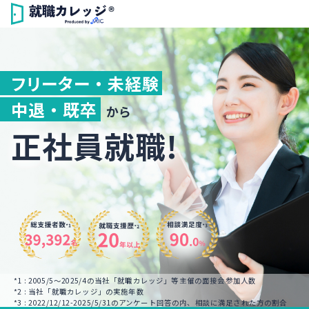
フリーター ・ 未経験
中退 ・ 既卒
から
正社員就職!
*1 : 2005/5～2025/4の当社「就職カレッジ」等主催の面接会参加人数
*2 : 当社「就職カレッジ」の実施年数
*3 : 2022/12/12-2025/5/31のアンケート回答の内、相談に満足された方の割合