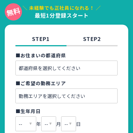
＼ 未経験でも正社員になれる！ ／
最短1分登録スタート
STEP1
STEP2
■お住まいの都道府県
■お名
■ご希望の勤務エリア
■ふり
■生年月日
■メー
年
月
日