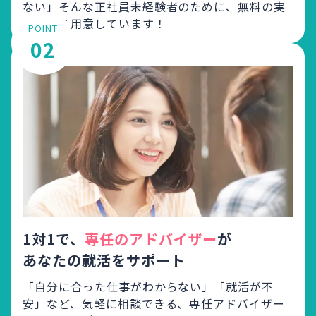
ない」
そんな正社員未経験者のために、無料の実
践講座を用意しています！
POINT
02
1対1で、
専任のアドバイザー
が
あなたの就活をサポート
「自分に合った仕事がわからない」「就活が不
安」など、
気軽に相談できる、専任アドバイザー