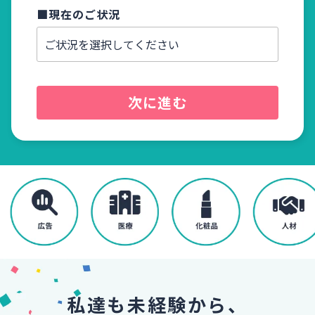
■現在のご状況
■電話
次に進む
私達も未経験から、