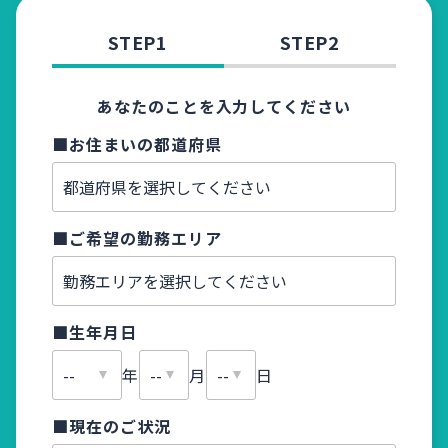
STEP1
STEP2
あなたのことを入力してください
■お住まいの都道府県
■お名
■ご希望の勤務エリア
■ふり
■生年月日
■メー
年
月
日
■現在のご状況
■電話