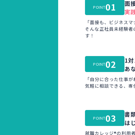
面
01
POINT
実
「面接も、ビジネスマ
そんな正社員未経験者
す！
1対
02
POINT
あ
「自分に合った仕事が
気軽に相談できる、専
書
03
POINT
は
就職カレッジ®の利用