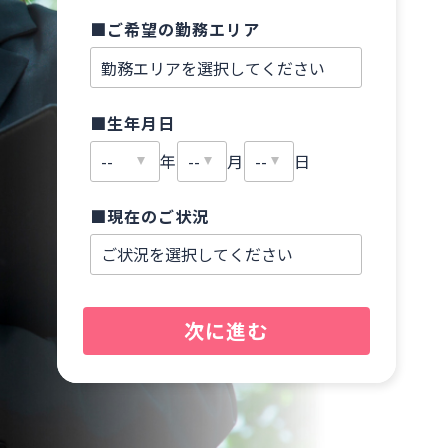
■ご希望の勤務エリア
■
■生年月日
■
年
月
日
■現在のご状況
■
次に進む