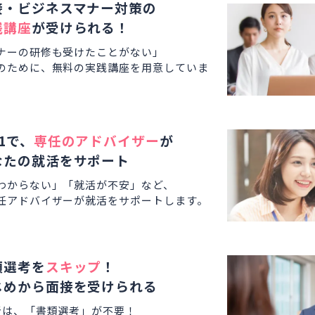
接・ビジネスマナー対策の
践講座
が受けられる！
ナーの研修も受けたことがない」
のために、無料の実践講座を用意していま
1で、
専任のアドバイザー
が
なたの就活をサポート
わからない」「就活が不安」など、
任アドバイザーが就活をサポートします。
類選考を
スキップ
！
じめから面接を受けられる
者は、「書類選考」が不要！