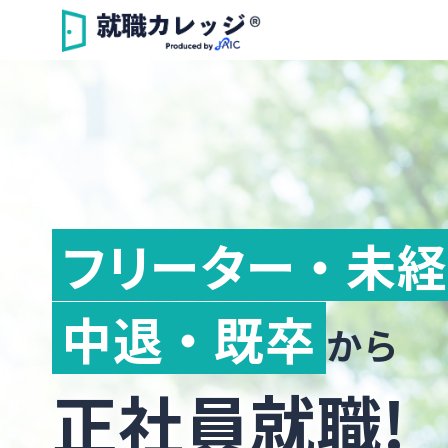
フリーター ・ 未
中退 ・ 既卒
から
正社員就職!