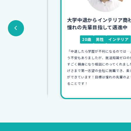
早期退職から
大学中退からインテリア商社へ!
社へ！
憧れの先輩目指して邁進中
広告
20歳
男性
インテリア
退職という経歴か
「中退したら学歴が不利になるのでは…」とい
した。そのため就活
う不安もありましたが、就活知識ゼロの僕にも
もらえる就職カレッ
すごく親身になり相談にのってくれました。お
活力を身に付けるこ
げさまで第一志望の会社に就職でき、楽しく仕
る仕事に就くことが
ができています！目標は憧れの先輩のようにな
ることです！