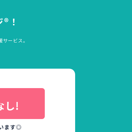
ジ®！
援サービス。
、
なし!
います◎