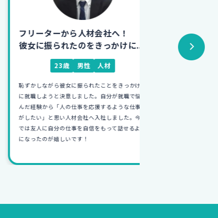
フリーターから人材会社へ！
フリーターか
彼女に振られたのをきっかけに...
初めての仕
23歳
男性
人材
26
恥ずかしながら彼女に振られたことをきっかけ
学生時代、就活を
に就職しようと決意しました。自分が就職で悩
接で自分に合った
んだ経験から「人の仕事を応援するような仕事
い就職カレッジに
がしたい」と思い人材会社へ入社しました。今
未経験からの入社
では友人に自分の仕事を自信をもって話せるよう
イチから家の設計
になったのが嬉しいです！
が何よりも楽しい