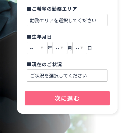
■ご希望の勤務エリア
■
■生年月日
■
年
月
日
■現在のご状況
■
次に進む