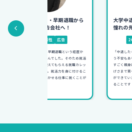
早期退職から
大学中退からインテリア商社へ!
社へ！
憧れの先輩目指して邁進中
広告
20歳
男性
インテリア
退職という経歴か
「中退したら学歴が不利になるのでは…」とい
した。そのため就活
う不安もありましたが、就活知識ゼロの僕にも
もらえる就職カレッ
すごく親身になり相談にのってくれました。お
活力を身に付けるこ
げさまで第一志望の会社に就職でき、楽しく仕
る仕事に就くことが
ができています！目標は憧れの先輩のようにな
ることです！