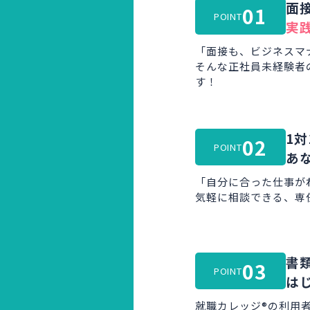
面
01
POINT
実
「面接も、ビジネスマ
そんな正社員未経験者
す！
1対
02
POINT
あ
「自分に合った仕事が
気軽に相談できる、専
書
03
POINT
は
就職カレッジ®の利用