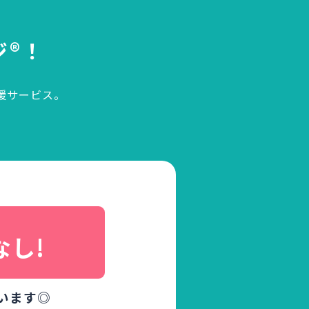
ジ®！
援サービス。
、
なし!
います◎