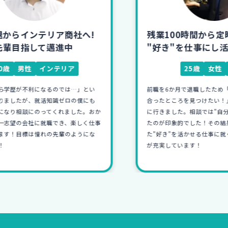
残業100時間から定時退社！
"好き"を仕事にし活躍中
25歳
女性
食器
前職を6か月で退職したため「今度こそは自分に
合ったところを見つけたい！」と強く思い相談
か
に行きました。相談では"自分の強み"に気づけ
事
たのが印象的でした！その結果、自分に合っ
た"好き"を活かせる仕事に就くことができ、毎日
が充実しています！