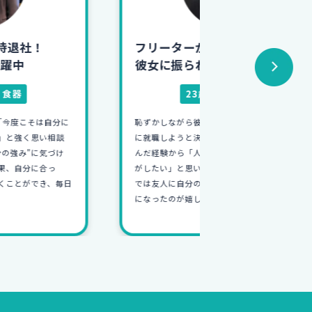
フリーターから人材会社へ！
フリーターか
彼女に振られたのをきっかけに...
初めての仕
23歳
男性
人材
26
恥ずかしながら彼女に振られたことをきっかけ
学生時代、就活を
に就職しようと決意しました。自分が就職で悩
接で自分に合った
んだ経験から「人の仕事を応援するような仕事
い就職カレッジに
がしたい」と思い人材会社へ入社しました。今
未経験からの入社
では友人に自分の仕事を自信をもって話せるよう
イチから家の設計
になったのが嬉しいです！
が何よりも楽しい