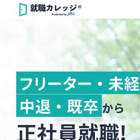
フリーター ・ 未
中退 ・ 既卒
から
正社員就職!