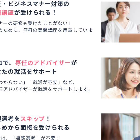
接・ビジネスマナー対策の
践講座
が受けられる！
ナーの研修も受けたことがない」
のために、無料の実践講座を用意していま
1で、
専任のアドバイザー
が
なたの就活をサポート
わからない」「就活が不安」など、
任アドバイザーが就活をサポートします。
類選考を
スキップ
！
じめから面接を受けられる
者は、「書類選考」が不要！