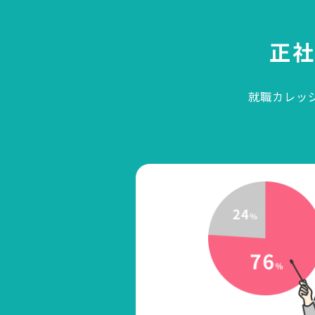
正
就職カレッ