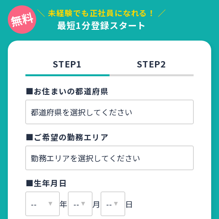
＼ 未経験でも正社員になれる！ ／
最短1分登録スタート
STEP1
STEP2
■お住まいの都道府県
■お名
■ご希望の勤務エリア
■ふり
■生年月日
■メー
年
月
日