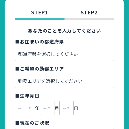
STEP1
STEP2
あなたのことを入力してください
■お住まいの都道府県
■お名
■ご希望の勤務エリア
■ふり
■生年月日
■メー
年
月
日
■現在のご状況
■電話