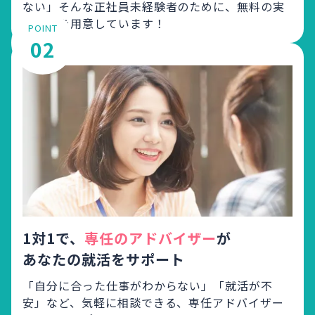
ない」
そんな正社員未経験者のために、無料の実
践講座を用意しています！
POINT
02
1対1で、
専任のアドバイザー
が
あなたの就活をサポート
「自分に合った仕事がわからない」「就活が不
安」など、
気軽に相談できる、専任アドバイザー