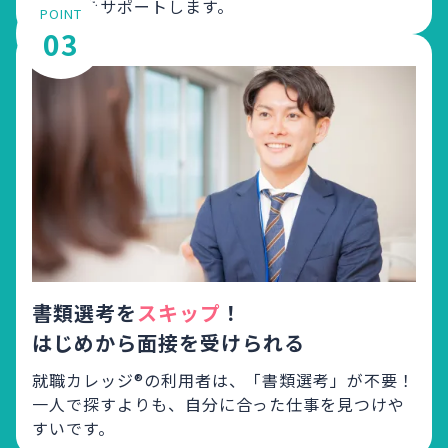
が就活をサポートします。
POINT
03
書類選考を
スキップ
！
はじめから面接を受けられる
就職カレッジ®の利用者は、「書類選考」が不要！
一人で探すよりも、自分に合った仕事を見つけや
すいです。