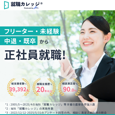
フリーター ・ 未経験
中退 ・ 既卒
から
正社員就職!
*1 : 2005/5～2025/4の当社「就職カレッジ」等主催の面接会参加人数
*2 : 当社「就職カレッジ」の実施年数
*3 : 2022/12/12-2025/5/31のアンケート回答の内、相談に満足された方の割合