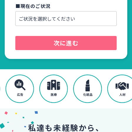
■現在のご状況
■電話
次に進む
私達も未経験から、