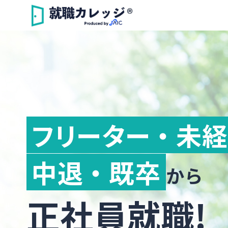
フリーター ・ 未
中退 ・ 既卒
から
正社員就職!