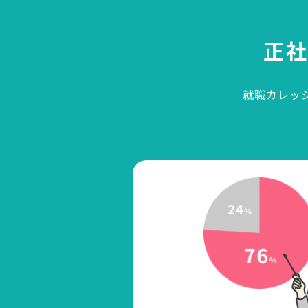
正
就職カレッ