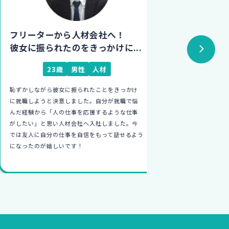
フリーターから人材会社へ！
フリーターか
彼女に振られたのをきっかけに...
初めての仕
23歳
男性
人材
26
恥ずかしながら彼女に振られたことをきっかけ
学生時代、就活を
に就職しようと決意しました。自分が就職で悩
接で自分に合った
んだ経験から「人の仕事を応援するような仕事
い就職カレッジに
がしたい」と思い人材会社へ入社しました。今
未経験からの入社
では友人に自分の仕事を自信をもって話せるよう
イチから家の設計
になったのが嬉しいです！
が何よりも楽しい