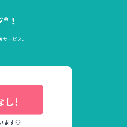
ジ®！
援サービス。
、
なし!
います◎