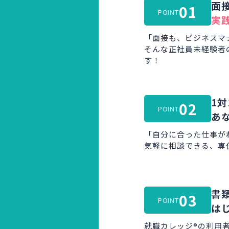
面
01
POINT
実
「面接も、ビジネスマ
そんな正社員未経験者
す！
1対
02
POINT
あ
「自分に合った仕事が
気軽に相談できる、専
書
03
POINT
は
就職カレッジ®の利用