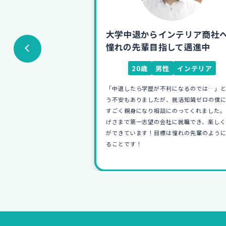
早期退職から
大学中退からインテリア商社へ!
社へ！
憧れの先輩目指して邁進中
広告
20歳
男性
インテリア
退職という経歴か
「中退したら学歴が不利になるのでは…」とい
した。そのため就活
う不安もありましたが、就活知識ゼロの僕にも
もらえる就職カレッ
すごく親身になり相談にのってくれました。お
活力を身に付けるこ
げさまで第一志望の会社に就職でき、楽しく仕
る仕事に就くことが
ができています！目標は憧れの先輩のようにな
ることです！