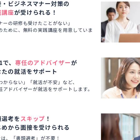
接・ビジネスマナー対策の
践講座
が受けられる！
ナーの研修も受けたことがない」
のために、無料の実践講座を用意していま
1で、
専任のアドバイザー
が
なたの就活をサポート
わからない」「就活が不安」など、
任アドバイザーが就活をサポートします。
類選考を
スキップ
！
じめから面接を受けられる
者は、「書類選考」が不要！