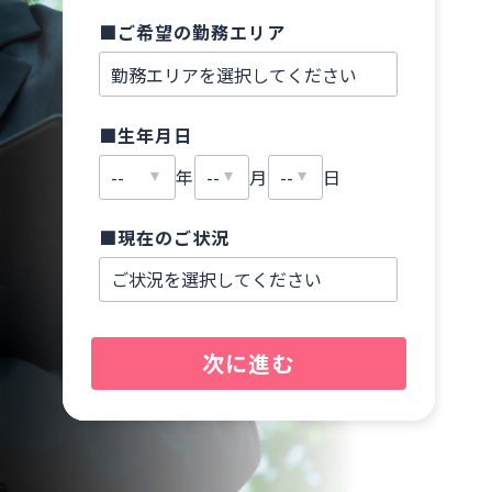
■ご希望の勤務エリア
■
■生年月日
■
年
月
日
■現在のご状況
■
次に進む